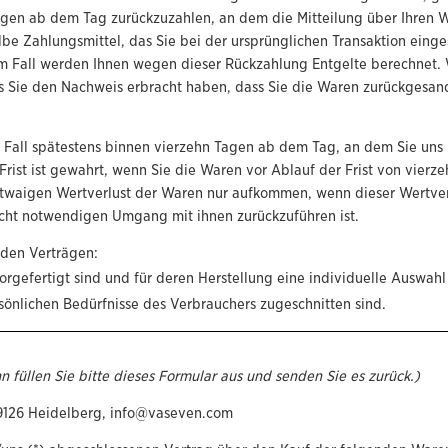
agen ab dem Tag zurückzuzahlen, an dem die Mitteilung über Ihren W
be Zahlungsmittel, das Sie bei der ursprünglichen Transaktion einge
em Fall werden Ihnen wegen dieser Rückzahlung Entgelte berechnet. 
s Sie den Nachweis erbracht haben, dass Sie die Waren zurückgesan
Fall spätestens binnen vierzehn Tagen ab dem Tag, an dem Sie uns ü
rist ist gewahrt, wenn Sie die Waren vor Ablauf der Frist von vierz
twaigen Wertverlust der Waren nur aufkommen, wenn dieser Wertverl
cht notwendigen Umgang mit ihnen zurückzuführen ist.
nden Verträgen:
vorgefertigt sind und für deren Herstellung eine individuelle Ausw
rsönlichen Bedürfnisse des Verbrauchers zugeschnitten sind.
 füllen Sie bitte dieses Formular aus und senden Sie es zurück.)
69126 Heidelberg, info@vaseven.com