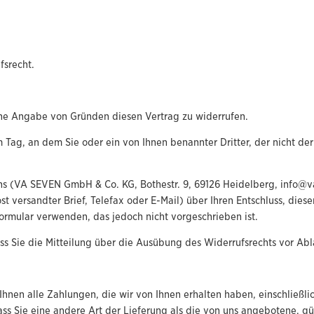
fsrecht.
ne Angabe von Gründen diesen Vertrag zu widerrufen.
Tag, an dem Sie oder ein von Ihnen benannter Dritter, der nicht der B
ns (VA SEVEN GmbH & Co. KG, Bothestr. 9, 69126 Heidelberg, info@v
ost versandter Brief, Telefax oder E-Mail) über Ihren Entschluss, dies
ormular verwenden, das jedoch nicht vorgeschrieben ist.
ass Sie die Mitteilung über die Ausübung des Widerrufsrechts vor Abl
Ihnen alle Zahlungen, die wir von Ihnen erhalten haben, einschließl
dass Sie eine andere Art der Lieferung als die von uns angebotene, g