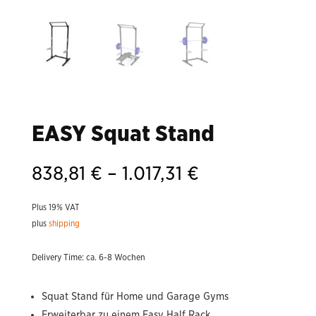
EASY Squat Stand
Price
838,81
€
–
1.017,31
€
range:
838,81 €
Plus 19% VAT
through
plus
shipping
1.017,31 €
Delivery Time: ca. 6-8 Wochen
Squat Stand für Home und Garage Gyms
Erweiterbar zu einem Easy Half Rack