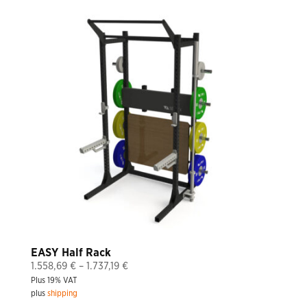
EASY Half Rack
Price
1.558,69
€
–
1.737,19
€
Plus 19% VAT
range:
plus
shipping
1.558,69 €