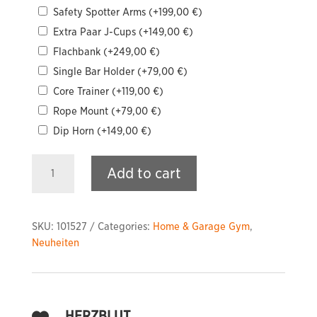
Safety Spotter Arms
(+
199,00
€
)
Extra Paar J-Cups
(+
149,00
€
)
Flachbank
(+
249,00
€
)
Single Bar Holder
(+
79,00
€
)
Core Trainer
(+
119,00
€
)
Rope Mount
(+
79,00
€
)
Dip Horn
(+
149,00
€
)
EASY
Add to cart
Squat
Stand
quantity
SKU:
101527
Categories:
Home & Garage Gym
,
Neuheiten
HERZBLUT