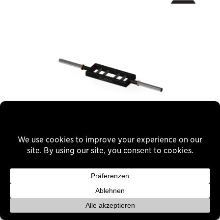
Curl Bar – Swiss
355,58
€
Plus 19% VAT
plus
shipping