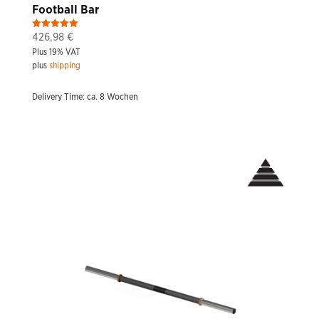
Football Bar
Rated
426,98
€
5.00
Plus 19% VAT
out of 5
plus
shipping
Delivery Time: ca. 8 Wochen