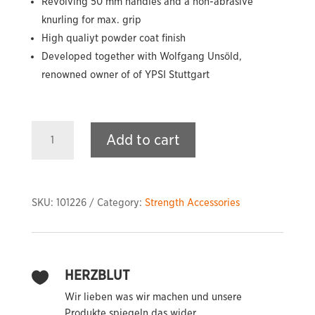
Revolving 50 mm handles and a non-abrasive
knurling for max. grip
High qualiyt powder coat finish
Developed together with Wolfgang Unsöld,
renowned owner of of YPSI Stuttgart
Kettlebell
Add to cart
Handles
quantity
SKU:
101226
Category:
Strength Accessories
HERZBLUT

Wir lieben was wir machen und unsere
Produkte spiegeln das wider.