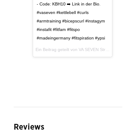
- Code: KBH10 ➡️ Link in der Bio.
#vaseven #kettlebell #curls
#armtraining #bicepscurl #instagym
#instafit #fitfam #fitspo
#madeingermany #fitspiration #ypsi
Ein Beitrag geteilt von
VA SEVEN Strength Equipment
Reviews