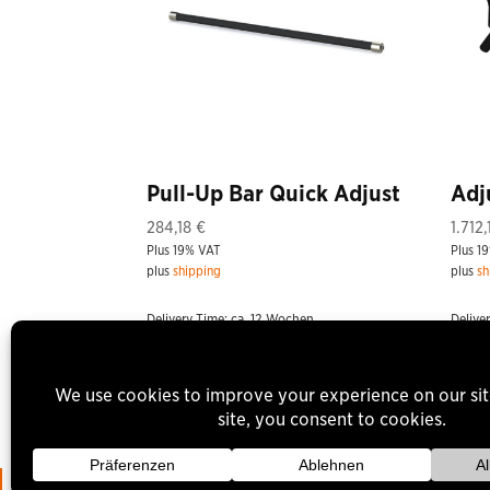
Pull-Up Bar Quick Adjust
Adj
284,18
€
1.712
Plus 19% VAT
Plus 1
plus
shipping
plus
sh
Delivery Time: ca. 12 Wochen
Delive
Withdrawal of Contract