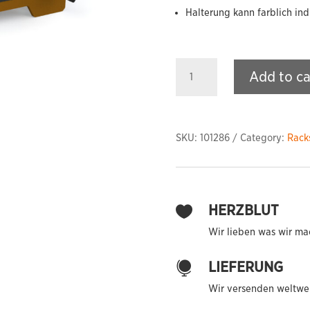
Halterung kann farblich ind
MAMBA
Add to ca
Chalk
Bowl
quantity
SKU:
101286
Category:
Rack
HERZBLUT

Wir lieben was wir ma
LIEFERUNG

Wir versenden weltwei