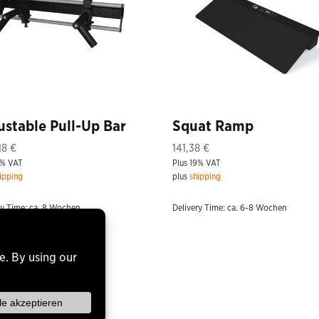
ustable Pull-Up Bar
Squat Ramp
,18
€
141,38
€
9% VAT
Plus 19% VAT
ipping
plus
shipping
ry Time: ca. 8 Wochen
Delivery Time: ca. 6-8 Wochen