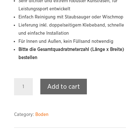
Sehr dichter und extrem robuster Kunstrasen, für
Leistungssport entwickelt
Einfach Reinigung mit Staubsauger oder Wischmop
Lieferung inkl. doppelseitigem Klebeband, schnelle
und einfache Installation
Für Innen und Außen, kein Füllsand notwendig
Bitte die Gesamtquadratmeterzahl (Länge x Breite)
bestellen
Performance-
Add to cart
Kunstrasen
(individuell)
quantity
Category:
Boden