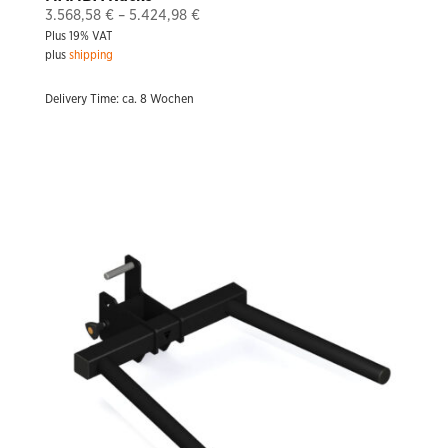
Price
3.568,58
€
–
5.424,98
€
Plus 19% VAT
range:
plus
shipping
3.568,58 €
through
Delivery Time: ca. 8 Wochen
5.424,98 €