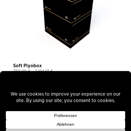
Soft Plyobox
Price
359,00
€
–
2.194,13
€
Plus 19% VAT
range:
plus
shipping
359,00 €
through
Delivery Time: ca. 8 Wochen
2.194,13 €