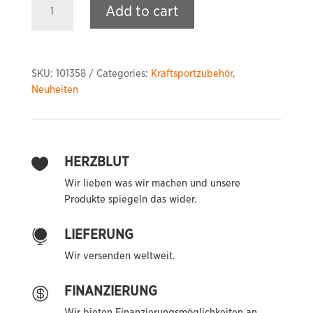
Add to cart
Rotating
T-
Bar
Handle
SKU:
101358
Categories:
Kraftsportzubehör
,
quantity
Neuheiten
HERZBLUT

Wir lieben was wir machen und unsere
Produkte spiegeln das wider.
LIEFERUNG

Wir versenden weltweit.
FINANZIERUNG

Wir bieten Finanzierungsmöglichkeiten an.