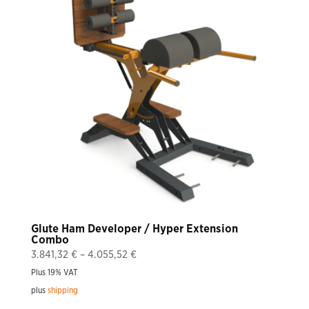
Glute Ham Developer / Hyper Extension
Combo
Price
3.841,32
€
–
4.055,52
€
range:
Plus 19% VAT
3.841,32 €
plus
shipping
through