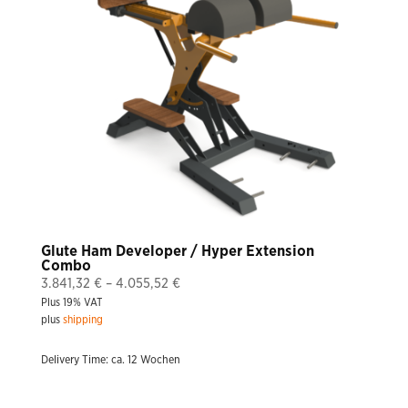
Glute Ham Developer / Hyper Extension
Combo
Price
3.841,32
€
–
4.055,52
€
Plus 19% VAT
range:
plus
shipping
3.841,32 €
through
Delivery Time: ca. 12 Wochen
4.055,52 €