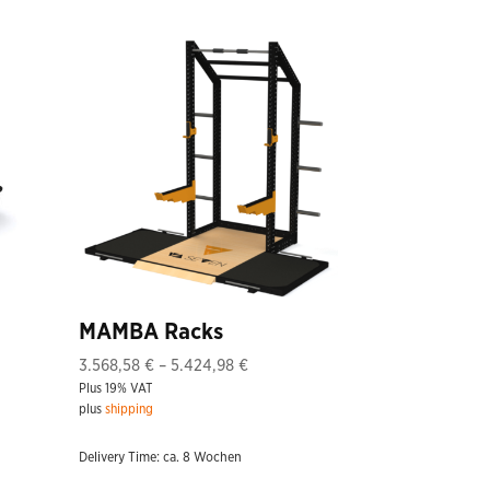
MAMBA Racks
Price
3.568,58
€
–
5.424,98
€
Plus 19% VAT
range:
plus
shipping
3.568,58 €
through
Delivery Time: ca. 8 Wochen
5.424,98 €