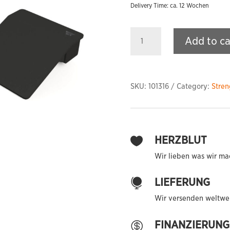
Delivery Time: ca. 12 Wochen
Squat
Add to ca
Wedges
(Pair)
quantity
SKU:
101316
Category:
Stren
HERZBLUT

Wir lieben was wir ma
LIEFERUNG

Wir versenden weltwei
FINANZIERUNG
