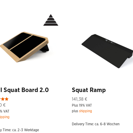
I Squat Board 2.0
Squat Ramp
141,38
€
90
€
Plus 19% VAT
plus
shipping
9% VAT
 5
ipping
Delivery Time: ca. 6-8 Wochen
ry Time: ca. 2-3 Werktage