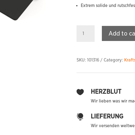
Extrem solide und rutschfes
Squat
Add to ca
Wedges
quantity
SKU:
101316
Category:
Kraft
HERZBLUT

Wir lieben was wir ma
LIEFERUNG

Wir versenden weltwei