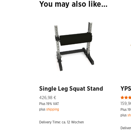
You may also like…
Single Leg Squat Stand
YPS
426,98
€
Rated
159,
Plus 19% VAT
5.00
plus
shipping
Plus 1
out of
plus
sh
Delivery Time: ca. 12 Wochen
Delive