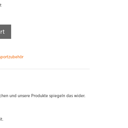
t
rt
sportzubehör
chen und unsere Produkte spiegeln das wider.
t.