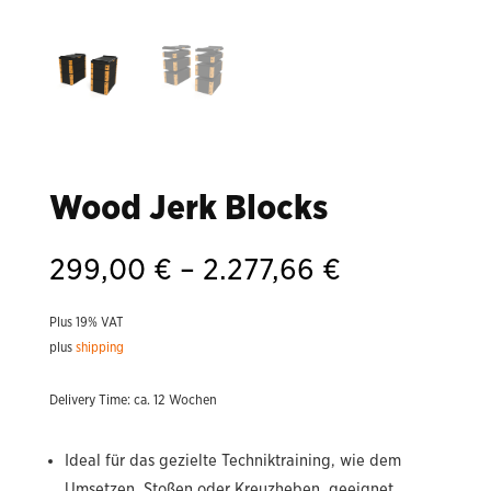
Wood Jerk Blocks
Price
299,00
€
–
2.277,66
€
range:
299,00 €
Plus 19% VAT
through
plus
shipping
2.277,66 €
Delivery Time: ca. 12 Wochen
Ideal für das gezielte Techniktraining, wie dem
Umsetzen, Stoßen oder Kreuzheben, geeignet