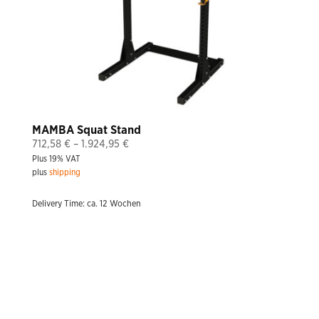
MAMBA Squat Stand
Price
712,58
€
–
1.924,95
€
Plus 19% VAT
range:
plus
shipping
712,58 €
through
Delivery Time: ca. 12 Wochen
1.924,95 €