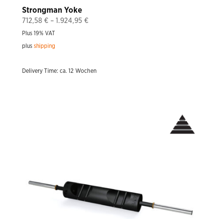
Strongman Yoke
Price
712,58
€
–
1.924,95
€
range:
Plus 19% VAT
712,58 €
plus
shipping
through
1.924,95 €
Delivery Time: ca. 12 Wochen