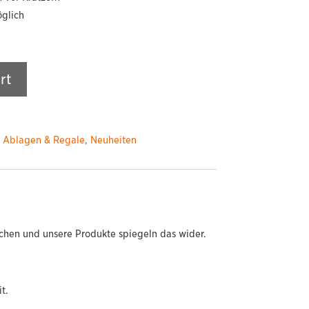
öglich
rt
:
Ablagen & Regale
,
Neuheiten
chen und unsere Produkte spiegeln das wider.
t.