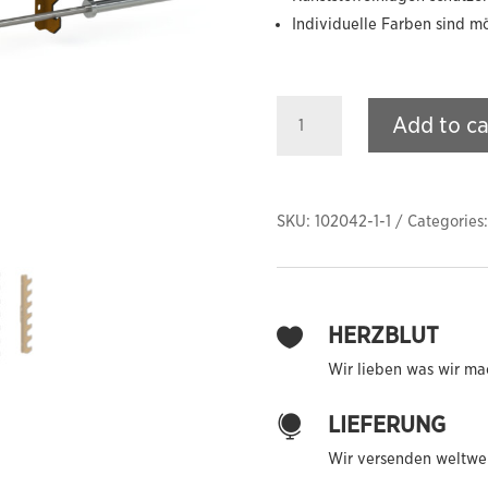
Individuelle Farben sind m
Horizontales
Add to ca
Hantelstangen
Wandregal
quantity
SKU:
102042-1-1
Categories
HERZBLUT

Wir lieben was wir ma
LIEFERUNG

Wir versenden weltwei