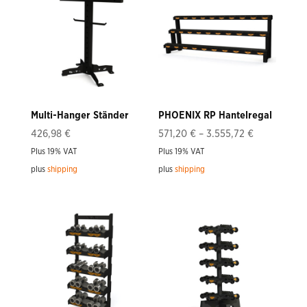
Multi-Hanger Ständer
PHOENIX RP Hantelregal
Price
426,98
€
571,20
€
–
3.555,72
€
range:
Plus 19% VAT
Plus 19% VAT
571,20 €
plus
shipping
plus
shipping
through
3.555,72 €