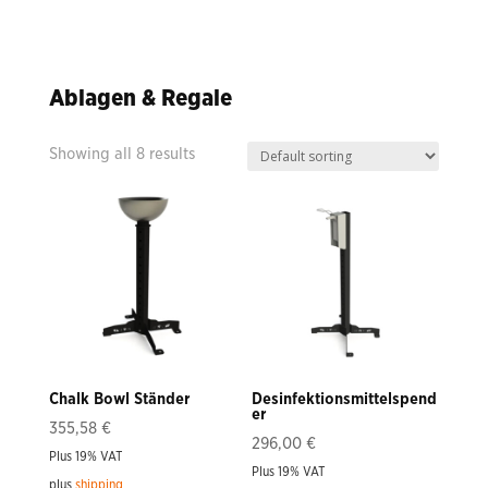
Ablagen & Regale
Showing all 8 results
Chalk Bowl Ständer
Desinfektionsmittelspend
er
355,58
€
296,00
€
Plus 19% VAT
Plus 19% VAT
plus
shipping