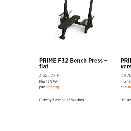
PRIME F32 Bench Press –
PRI
flat
ver
3.555,72
€
2.426
Plus 19% VAT
Plus 1
plus
shipping
plus
sh
Delivery Time: ca. 12 Wochen
Delive