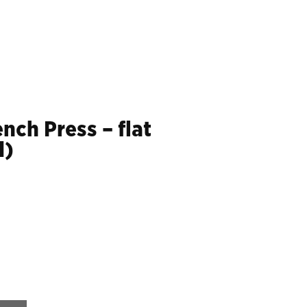
nch Press – flat
d)