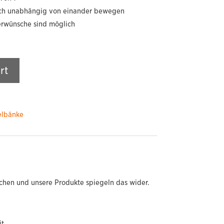
ich unabhängig von einander bewegen
erwünsche sind möglich
rt
elbänke
chen und unsere Produkte spiegeln das wider.
t.