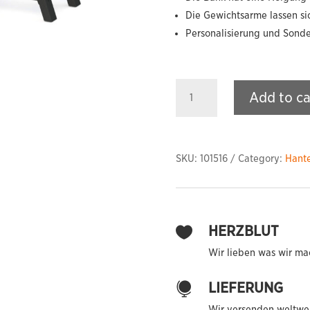
Die Gewichtsarme lassen s
Personalisierung und Sond
Iso-
Add to ca
Lateral
Bench
Press
-
SKU:
101516
Category:
Hant
flat
(Plate
Loaded)
quantity
HERZBLUT

Wir lieben was wir ma
LIEFERUNG

Wir versenden weltwei