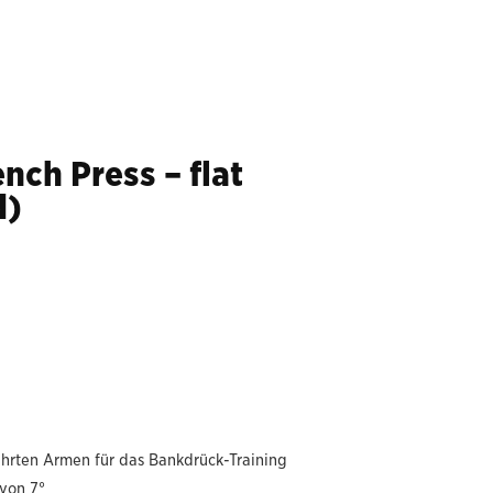
nch Press – flat
d)
hrten Armen für das Bankdrück-Training
von 7°