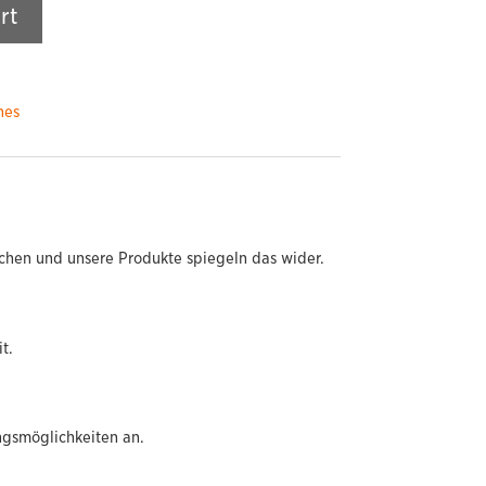
rt
hes
chen und unsere Produkte spiegeln das wider.
t.
ngsmöglichkeiten an.