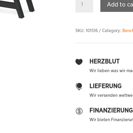
Add to ca
Lateral
Bench
Press
-
SKU:
101516
Category:
Benc
flat
(Plate
Loaded)
quantity
HERZBLUT

Wir lieben was wir ma
LIEFERUNG

Wir versenden weltwei
FINANZIERUNG

Wir bieten Finanzieru