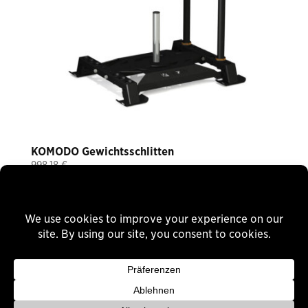
KOMODO Gewichtsschlitten
998,18
€
Plus 19% VAT
plus
shipping
Delivery Time: ca. 6-8 Wochen