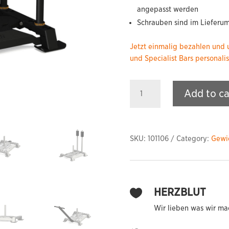
angepasst werden
Schrauben sind im Lieferum
Jetzt einmalig bezahlen und
und Specialist Bars personalis
KOMODO
Add to ca
Gewichtsschlitten
quantity
SKU:
101106
Category:
Gewic
HERZBLUT

Wir lieben was wir ma