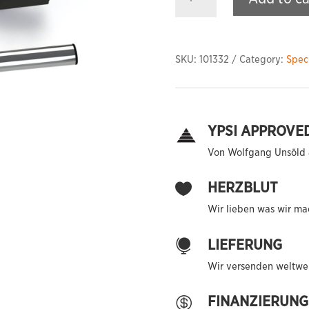
Bar
-
Lever
quantity
SKU:
101332
Category:
Speci
YPSI APPROVE
Von Wolfgang Unsöld 
HERZBLUT

Wir lieben was wir ma
LIEFERUNG

Wir versenden weltwei
FINANZIERUNG
