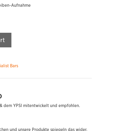
eiben-Aufnahme
rt
alist Bars
D
& dem YPSI mitentwickelt und empfohlen.
chen und unsere Produkte spiegeln das wider.