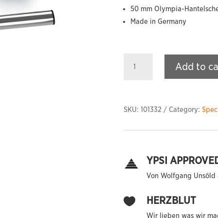
50 mm Olympia-Hantelsch
Made in Germany
Curl
Add to ca
Bar
-
Lever
quantity
SKU:
101332
Category:
Speci
YPSI APPROVE
Von Wolfgang Unsöld 
HERZBLUT

Wir lieben was wir ma