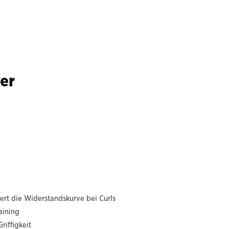
ver
ert die Widerstandskurve bei Curls
aining
riffigkeit