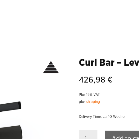
r
Curl Bar – Le
426,98
€
Plus 19% VAT
plus
shipping
Delivery Time: ca. 10 Wochen
Curl
Add to ca