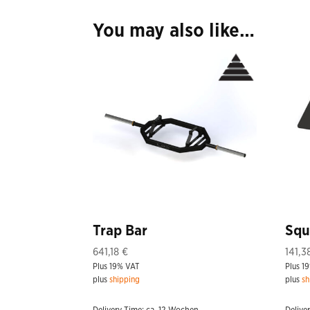
You may also like…
Trap Bar
Squ
641,18
€
141,
Plus 19% VAT
Plus 1
plus
shipping
plus
sh