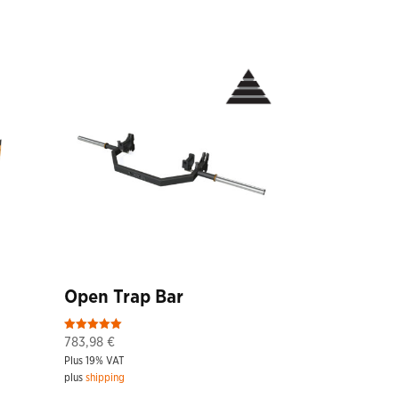
Open Trap Bar
Rated
783,98
€
5.00
Plus 19% VAT
out of 5
plus
shipping