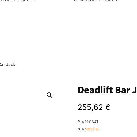
ry Time: ca. 12 Wochen
Delivery Time: ca. 12 Wochen
2.277,66 
Bar Jack
Deadlift Bar 
255,62
€
Plus 19% VAT
plus
shipping