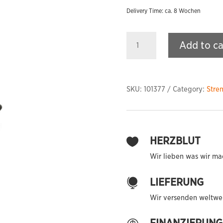
Delivery Time: ca. 8 Wochen
Deadlift
Add to ca
Bar
Jack
quantity
SKU:
101377
Category:
Stre
HERZBLUT

Wir lieben was wir ma
LIEFERUNG

Wir versenden weltwei