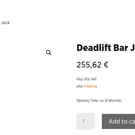
 Jack
Deadlift Bar 
255,62
€
Plus 19% VAT
plus
shipping
Delivery Time: ca. 8 Wochen
Deadlift
Add to ca
Bar
Jack