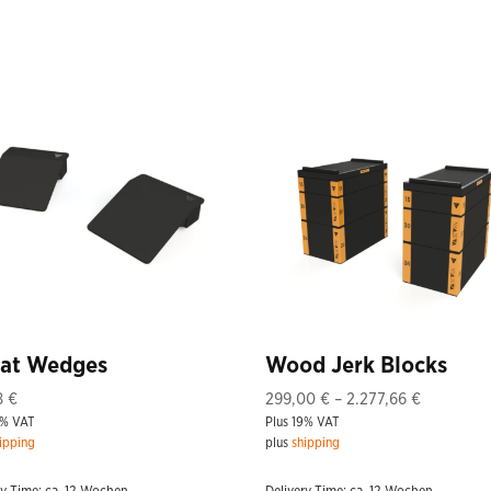
at Wedges
Wood Jerk Blocks
Price
38
€
299,00
€
–
2.277,66
€
9% VAT
Plus 19% VAT
range:
ipping
plus
shipping
299,00 €
through