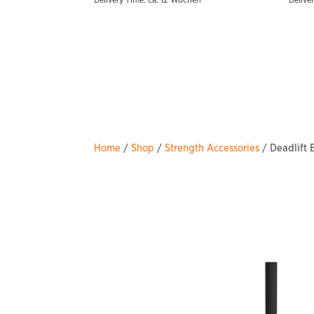
Delivery Time: ca. 12 Wochen
Delive
Home
/
Shop
/
Strength Accessories
/ Deadlift 