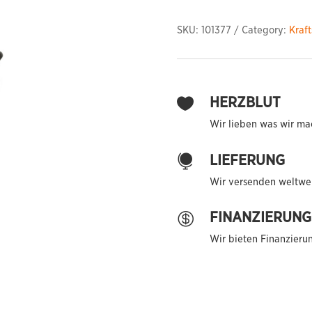
quantity
SKU:
101377
Category:
Kraf
HERZBLUT

Wir lieben was wir ma
LIEFERUNG

Wir versenden weltwei
FINANZIERUNG

Wir bieten Finanzieru