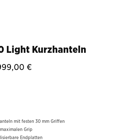
 Light Kurzhanteln
Price
999,00
€
range:
2.739,00 €
through
6.999,00 €
nteln mit festen 30 mm Griffen
maximalen Grip
lisierbare Endplatten