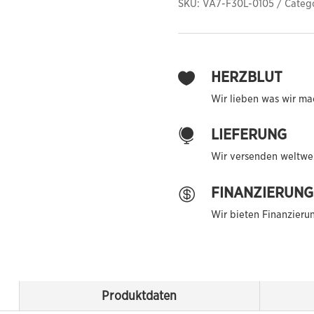
SKU:
VA7-F30L-0105
Categ
quantity
HERZBLUT

Wir lieben was wir ma
LIEFERUNG

Wir versenden weltwei
FINANZIERUNG

Wir bieten Finanzieru
Produktdaten