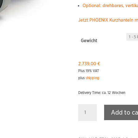
Optional: drehbares, vertik
Jetzt PHOENIX Kurzhanteln mit
Gewicht
2.739,00
€
Plus 19% VAT
plus
shipping
Delivery Time: ca. 12 Wochen
PHOENIX
Add to ca
F-
30
Light
Kurzhanteln