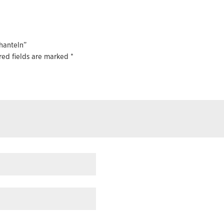
zhanteln”
red fields are marked
*