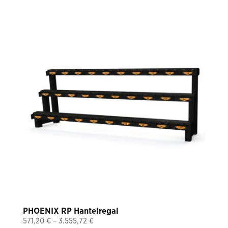
PHOENIX RP Hantelregal
Price
571,20
€
–
3.555,72
€