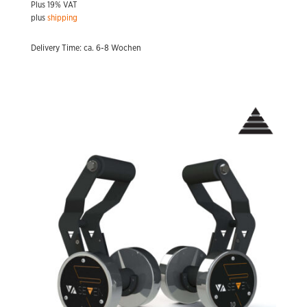
Plus 19% VAT
range:
plus
shipping
571,20 €
through
Delivery Time: ca. 6-8 Wochen
3.555,72 €