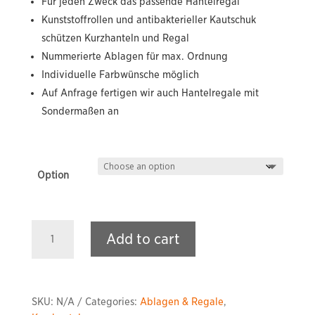
Für jeden Zweck das passende Hantelregal
Kunststoffrollen und antibakterieller Kautschuk
schützen Kurzhanteln und Regal
Nummerierte Ablagen für max. Ordnung
Individuelle Farbwünsche möglich
Auf Anfrage fertigen wir auch Hantelregale mit
Sondermaßen an
Option
Vertikales
Add to cart
PHOENIX
RP
Hantelregal
quantity
SKU:
N/A
Categories:
Ablagen & Regale
,