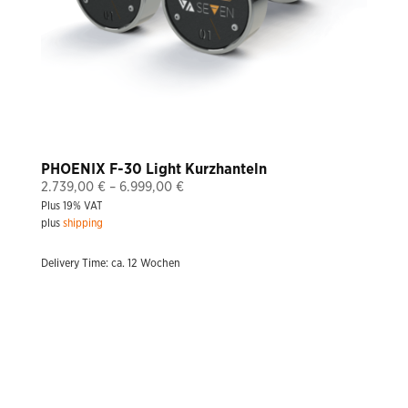
PHOENIX F-30 Light Kurzhanteln
Price
2.739,00
€
–
6.999,00
€
Plus 19% VAT
range:
plus
shipping
2.739,00 €
through
Delivery Time: ca. 12 Wochen
6.999,00 €