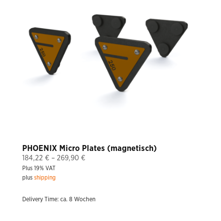
PHOENIX Micro Plates (magnetisch)
Price
184,22
€
–
269,90
€
Plus 19% VAT
range:
plus
shipping
184,22 €
through
Delivery Time: ca. 8 Wochen
269,90 €