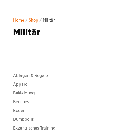
Home
/
Shop
/ Militär
Militär
No products were found matching your
selection.
Ablagen & Regale
Apparel
Bekleidung
Benches
Boden
Dumbbells
Exzentrisches Training