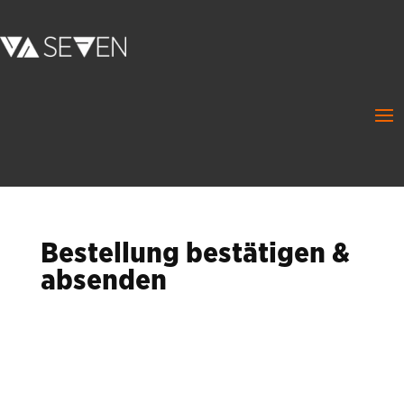
Bestellung bestätigen &
absenden
Your order does not seem to contain
any products. Please review your
shopping cart
.